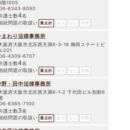
0階1005
06-6343-8090
4
弁護士数
名
相続問題の取扱い
重点的
あり
なし
不明
ひまわり法律事務所
大阪府大阪市北区西天満6-3-16 梅田ステートビ
ル201
06-4309-6707
4
弁護士数
名
相続問題の取扱い
重点的
あり
なし
不明
中野・田中法律事務所
大阪府大阪市北区西天満6-1-2 千代田ビル別館6
階
06-6365-7100
3
弁護士数
名
相続問題の取扱い
重点的
あり
なし
不明