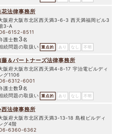
桂花法律事務所
大阪府大阪市北区西天満3-6-3 西天満福岡ビル3
階3-A
06-6152-8511
3
弁護士数
名
相続問題の取扱い
重点的
あり
なし
不明
加藤＆パートナーズ法律事務所
大阪府大阪市北区西天満4-8-17 宇治電ビルディ
ング1106
06-6312-6001
9
弁護士数
名
相続問題の取扱い
重点的
あり
なし
不明
小西法律事務所
大阪府大阪市北区西天満3-13-18 島根ビルディ
ング4階
06-6360-6362