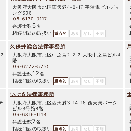
大阪府大阪市北区西天満4-8-17 宇治電ビルディ
ング606
06-6130-0117
5
弁護士数
名
相続問題の取扱い
重点的
あり
なし
不明
久保井総合法律事務所
2
大阪府大阪市北区中之島2-2-2 大阪中之島ビル4
階
06-6222-5255
12
弁護士数
名
相続問題の取扱い
重点的
あり
なし
不明
いぶき法律事務所
テ
大阪府大阪市北区西天満3-14-16 西天満パーク
ビル3号館8階
06-6316-1118
7
弁護士数
名
相続問題の取扱い
重点的
あり
なし
不明