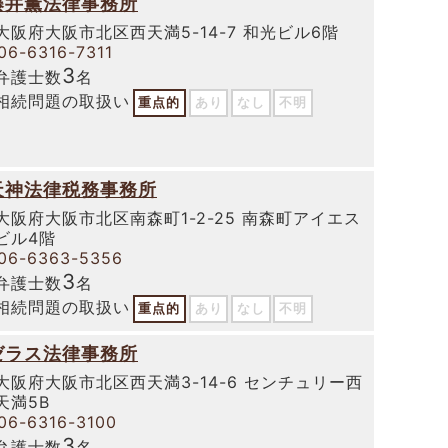
藤井薫法律事務所
大阪府大阪市北区西天満5-14-7 和光ビル6階
06-6316-7311
3
弁護士数
名
相続問題の取扱い
重点的
あり
なし
不明
天神法律税務事務所
大阪府大阪市北区南森町1-2-25 南森町アイエス
ビル4階
06-6363-5356
3
弁護士数
名
相続問題の取扱い
重点的
あり
なし
不明
ゼラス法律事務所
大阪府大阪市北区西天満3-14-6 センチュリー西
天満5B
06-6316-3100
3
弁護士数
名