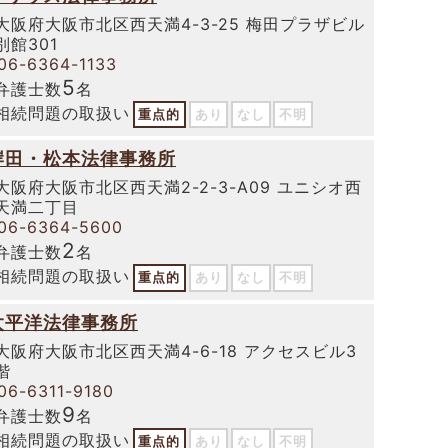
大阪府大阪市北区西天満4-3-25 梅田プラザビル
別館301
06-6364-1133
5
弁護士数
名
相続問題の取扱い
重点的
あり
なし
不明
岸田・松本法律事務所
大阪府大阪市北区西天満2-2-3-A09 ユニシオ西
天満二丁目
06-6364-5600
2
弁護士数
名
相続問題の取扱い
重点的
あり
なし
不明
太平洋法律事務所
大阪府大阪市北区西天満4-6-18 アクセスビル3
階
06-6311-9180
9
弁護士数
名
相続問題の取扱い
重点的
あり
なし
不明