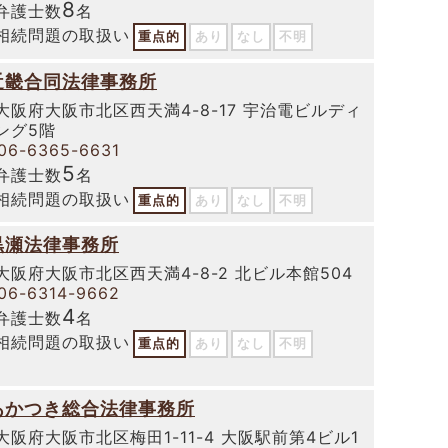
8
弁護士数
名
相続問題の取扱い
重点的
あり
なし
不明
近畿合同法律事務所
大阪府大阪市北区西天満4-8-17 宇治電ビルディ
ング5階
06-6365-6631
5
弁護士数
名
相続問題の取扱い
重点的
あり
なし
不明
黒瀬法律事務所
大阪府大阪市北区西天満4-8-2 北ビル本館504
06-6314-9662
4
弁護士数
名
相続問題の取扱い
重点的
あり
なし
不明
あかつき総合法律事務所
大阪府大阪市北区梅田1-11-4 大阪駅前第4ビル1