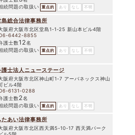
相続問題の取扱い
重点的
あり
なし
不明
堂島総合法律事務所
大阪府大阪市北区堂島1-1-25 新山本ビル4階
06-6442-8855
12
弁護士数
名
相続問題の取扱い
重点的
あり
なし
不明
弁護士法人ニューステージ
大阪府大阪市北区神山町1-7 アーバネックス神山
町ビル4階
06-6131-0288
2
弁護士数
名
相続問題の取扱い
重点的
あり
なし
不明
ふたあい法律事務所
大阪府大阪市北区西天満5-10-17 西天満パーク
ビル5階