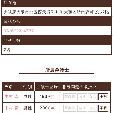
所在地
大阪府大阪市北区西天満5-1-9 大和地所南森町ビル2階
電話番号
06-6312-4777
弁護士数
2名
所属弁護士
氏名
性別
弁護士登録
相続問題の取扱い
中村 宏
男性
1969年
重点的
あり
なし
不明
中村 豪
男性
2000年
重点的
あり
なし
不明