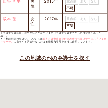
山谷 周平
男
2015年
重点的
あり
なし
性
不明
坂本 望
女
2017年
重点的
あり
なし
性
不明
※ 弁護士登録年は正確でないことがあります（弁護士登録番号からの推定値であるた
め）。
※ 「相続問題の取扱い」については
日本弁護士連合会の弁護士情報提供サービス「ひまわ
りサーチ」
の当サイト調査時点における登録内容等を参考に分類しています。
この地域の他の弁護士を探す