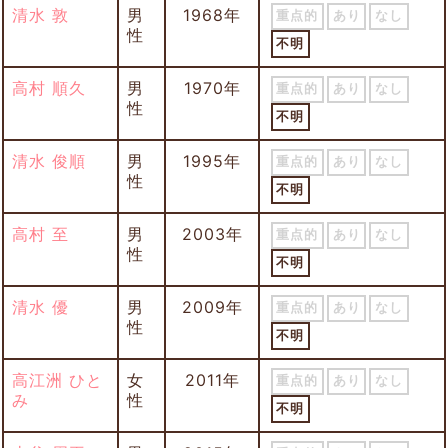
清水 敦
男
1968年
重点的
あり
なし
性
不明
高村 順久
男
1970年
重点的
あり
なし
性
不明
清水 俊順
男
1995年
重点的
あり
なし
性
不明
高村 至
男
2003年
重点的
あり
なし
性
不明
清水 優
男
2009年
重点的
あり
なし
性
不明
高江洲 ひと
女
2011年
重点的
あり
なし
み
性
不明