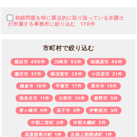
相続問題を特に重点的に取り扱っている弁護士
が所属する事務所に絞り込む
178件
市町村で絞り込む
横浜市
490件
川崎市
92件
相模原市
49件
藤沢市
37件
横須賀市
28件
小田原市
21件
鎌倉市
18件
平塚市
17件
厚木市
15件
海老名市
11件
大和市
10件
秦野市
5件
茅ヶ崎市
5件
逗子市
3件
伊勢原市
3件
中郡二宮町
2件
中郡大磯町
2件
高座郡寒川町
1件
足柄上郡開成町
1件