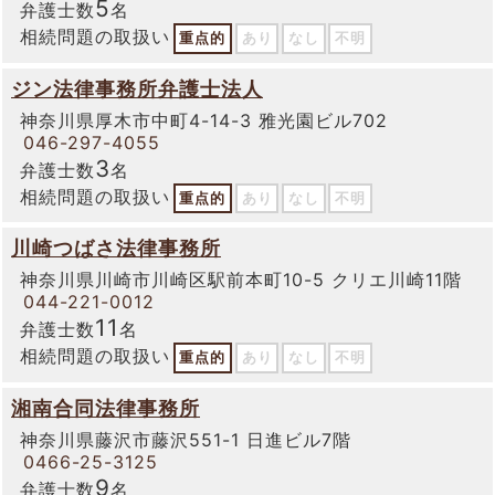
5
弁護士数
名
相続問題の取扱い
重点的
あり
なし
不明
ジン法律事務所弁護士法人
神奈川県厚木市中町4-14-3 雅光園ビル702
046-297-4055
3
弁護士数
名
相続問題の取扱い
重点的
あり
なし
不明
川崎つばさ法律事務所
神奈川県川崎市川崎区駅前本町10-5 クリエ川崎11階
044-221-0012
11
弁護士数
名
相続問題の取扱い
重点的
あり
なし
不明
湘南合同法律事務所
神奈川県藤沢市藤沢551-1 日進ビル7階
0466-25-3125
9
弁護士数
名