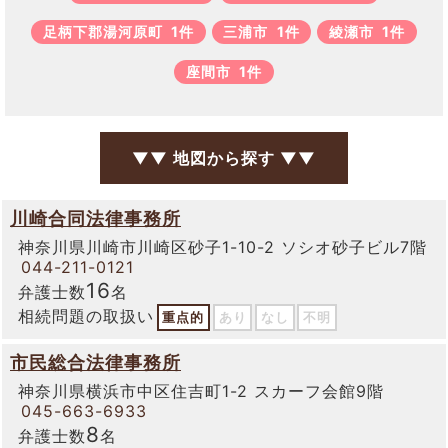
足柄下郡湯河原町
1件
三浦市
1件
綾瀬市
1件
座間市
1件
▼▼ 地図から探す ▼▼
川崎合同法律事務所
神奈川県川崎市川崎区砂子1-10-2 ソシオ砂子ビル7階
044-211-0121
16
弁護士数
名
相続問題の取扱い
重点的
あり
なし
不明
市民総合法律事務所
神奈川県横浜市中区住吉町1-2 スカーフ会館9階
045-663-6933
8
弁護士数
名