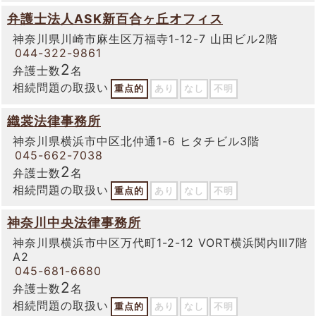
弁護士法人ASK新百合ヶ丘オフィス
神奈川県川崎市麻生区万福寺1-12-7 山田ビル2階
044-322-9861
2
弁護士数
名
相続問題の取扱い
重点的
あり
なし
不明
織裳法律事務所
神奈川県横浜市中区北仲通1-6 ヒタチビル3階
045-662-7038
2
弁護士数
名
相続問題の取扱い
重点的
あり
なし
不明
神奈川中央法律事務所
神奈川県横浜市中区万代町1-2-12 VORT横浜関内Ⅲ7階
A2
045-681-6680
2
弁護士数
名
相続問題の取扱い
重点的
あり
なし
不明