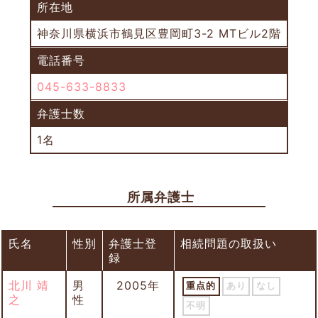
所在地
神奈川県横浜市鶴見区豊岡町3-2 MTビル2階
電話番号
045-633-8833
弁護士数
1名
所属弁護士
氏名
性別
弁護士登
相続問題の取扱い
録
北川 靖
男
2005年
重点的
あり
なし
之
性
不明