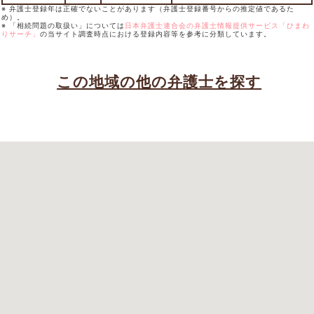
※ 弁護士登録年は正確でないことがあります（弁護士登録番号からの推定値であるた
め）。
※ 「相続問題の取扱い」については
日本弁護士連合会の弁護士情報提供サービス「ひまわ
りサーチ」
の当サイト調査時点における登録内容等を参考に分類しています。
この地域の他の弁護士を探す