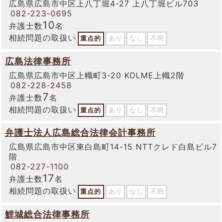
広島県広島市中区上八丁堀4-27 上八丁堀ビル703
082-223-0695
10
弁護士数
名
相続問題の取扱い
重点的
あり
なし
不明
広島法律事務所
広島県広島市中区上幟町3-20 KOLME上幟2階
082-228-2458
7
弁護士数
名
相続問題の取扱い
重点的
あり
なし
不明
弁護士法人広島総合法律会計事務所
広島県広島市中区東白島町14-15 NTTクレド白島ビル7
階
082-227-1100
17
弁護士数
名
相続問題の取扱い
重点的
あり
なし
不明
鯉城総合法律事務所