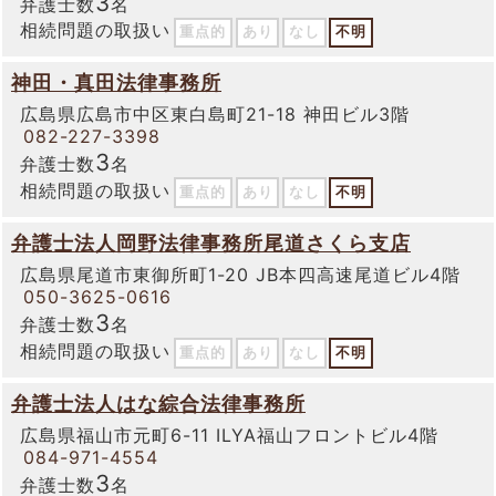
3
弁護士数
名
相続問題の取扱い
重点的
あり
なし
不明
神田・真田法律事務所
広島県広島市中区東白島町21-18 神田ビル3階
082-227-3398
3
弁護士数
名
相続問題の取扱い
重点的
あり
なし
不明
弁護士法人岡野法律事務所尾道さくら支店
広島県尾道市東御所町1-20 JB本四高速尾道ビル4階
050-3625-0616
3
弁護士数
名
相続問題の取扱い
重点的
あり
なし
不明
弁護士法人はな綜合法律事務所
広島県福山市元町6-11 ILYA福山フロントビル4階
084-971-4554
3
弁護士数
名