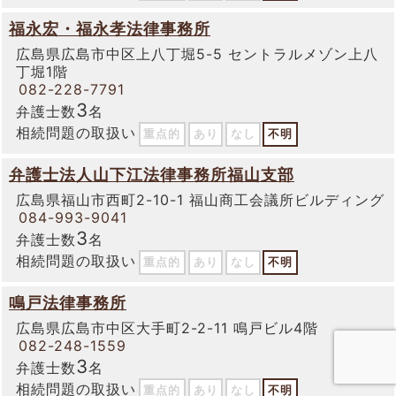
福永宏・福永孝法律事務所
広島県広島市中区上八丁堀5-5 セントラルメゾン上八
丁堀1階
082-228-7791
3
弁護士数
名
相続問題の取扱い
重点的
あり
なし
不明
弁護士法人山下江法律事務所福山支部
広島県福山市西町2-10-1 福山商工会議所ビルディング
084-993-9041
3
弁護士数
名
相続問題の取扱い
重点的
あり
なし
不明
鳴戸法律事務所
広島県広島市中区大手町2-2-11 鳴戸ビル4階
082-248-1559
3
弁護士数
名
相続問題の取扱い
重点的
あり
なし
不明