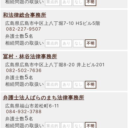
相続問題の取扱い
重点的
あり
なし
不明
和法律総合事務所
広島県広島市中区上八丁堀7-10 HSビル5階
082-227-9507
5
弁護士数
名
相続問題の取扱い
重点的
あり
なし
不明
冨村・林谷法律事務所
広島県広島市中区上八丁堀8-20 井上ビル201
082-502-7636
5
弁護士数
名
相続問題の取扱い
重点的
あり
なし
不明
弁護士法人ばらのまち法律事務所
広島県福山市若松町6-11
084-932-3788
5
弁護士数
名
相続問題の取扱い
重点的
あり
なし
不明