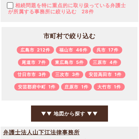
相続問題を特に重点的に取り扱っている弁護士
が所属する事務所に絞り込む
28件
市町村で絞り込む
広島市
212件
福山市
46件
呉市
17件
尾道市
7件
東広島市
5件
三原市
4件
廿日市市
3件
三次市
3件
安芸高田市
1件
安芸郡府中町
1件
庄原市
1件
大竹市
1件
▼▼ 地図から探す ▼▼
弁護士法人山下江法律事務所