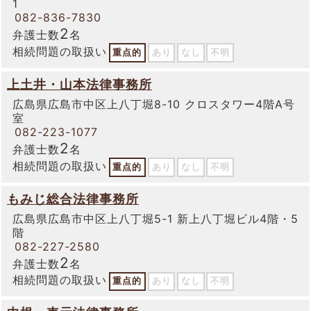
1
082-836-7830
2
弁護士数
名
相続問題の取扱い
重点的
あり
なし
不明
上土井・山本法律事務所
広島県広島市中区上八丁堀8-10 クロスタワー4階A号
室
082-223-1077
2
弁護士数
名
相続問題の取扱い
重点的
あり
なし
不明
もみじ総合法律事務所
広島県広島市中区上八丁堀5-1 新上八丁堀ビル4階・5
階
082-227-2580
2
弁護士数
名
相続問題の取扱い
重点的
あり
なし
不明