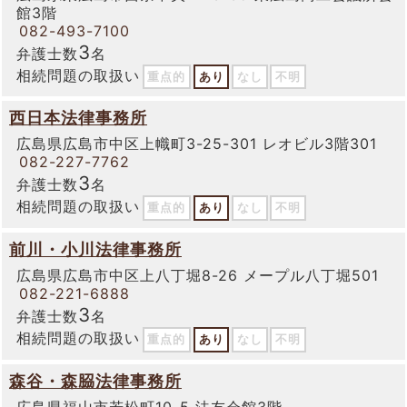
館3階
082-493-7100
3
弁護士数
名
相続問題の取扱い
重点的
あり
なし
不明
西日本法律事務所
広島県広島市中区上幟町3-25-301 レオビル3階301
082-227-7762
3
弁護士数
名
相続問題の取扱い
重点的
あり
なし
不明
前川・小川法律事務所
広島県広島市中区上八丁堀8-26 メープル八丁堀501
082-221-6888
3
弁護士数
名
相続問題の取扱い
重点的
あり
なし
不明
森谷・森𦚰法律事務所
広島県福山市若松町10-5 法友会館3階