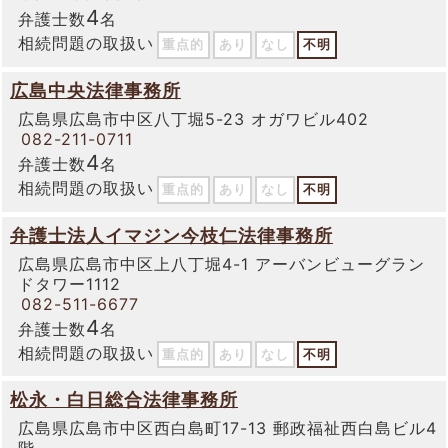
4
弁護士数
名
相続問題の取扱い
重点的
あり
なし
不明
広島中央法律事務所
広島県広島市中区八丁堀5-23 オガワビル402
082-211-0711
4
弁護士数
名
相続問題の取扱い
重点的
あり
なし
不明
弁護士法人イマジン今枝仁法律事務所
広島県広島市中区上八丁堀4-1 アーバンビューグラン
ドタワー1112
082-511-6677
4
弁護士数
名
相続問題の取扱い
重点的
あり
なし
不明
松永・白日総合法律事務所
広島県広島市中区西白島町17-13 郵政福祉西白島ビル4