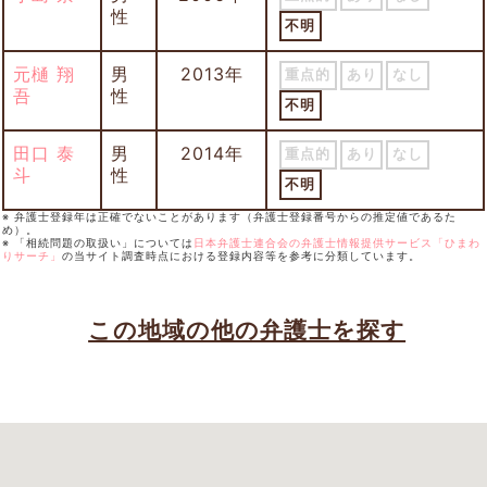
性
不明
元樋 翔
男
2013年
重点的
あり
なし
吾
性
不明
田口 泰
男
2014年
重点的
あり
なし
斗
性
不明
※ 弁護士登録年は正確でないことがあります（弁護士登録番号からの推定値であるた
め）。
※ 「相続問題の取扱い」については
日本弁護士連合会の弁護士情報提供サービス「ひまわ
りサーチ」
の当サイト調査時点における登録内容等を参考に分類しています。
この地域の他の弁護士を探す