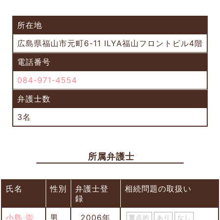
所在地
広島県福山市元町6-11 ILYA福山フロントビル4階
電話番号
084-971-4554
弁護士数
3名
所属弁護士
氏名
性別
弁護士登
相続問題の取扱い
録
小島 崇
男
2006年
重点的
あり
なし