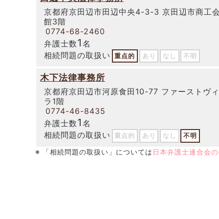
京都府京田辺市田辺中央4-3-3 京田辺市商工
館3階
0774-68-2460
1
弁護士数
名
相続問題の取扱い
重点的
あり
なし
不明
木下法律事務所
京都府京田辺市河原食田10-77 ファーストヴ
ラ1階
0774-46-8435
1
弁護士数
名
相続問題の取扱い
重点的
あり
なし
不明
※ 「相続問題の取扱い」については
日本弁護士連合会の