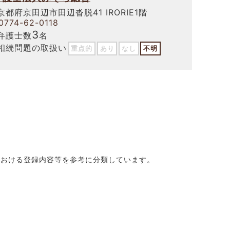
京都府京田辺市田辺沓脱41 IRORIE1階
0774-62-0118
3
弁護士数
名
相続問題の取扱い
重点的
あり
なし
不明
における登録内容等を参考に分類しています。