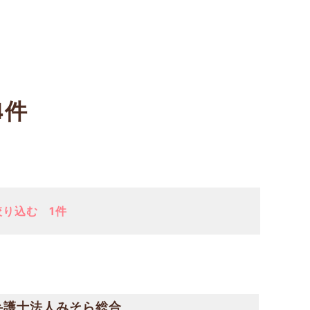
4件
絞り込む
1件
弁護士法人みそら総合