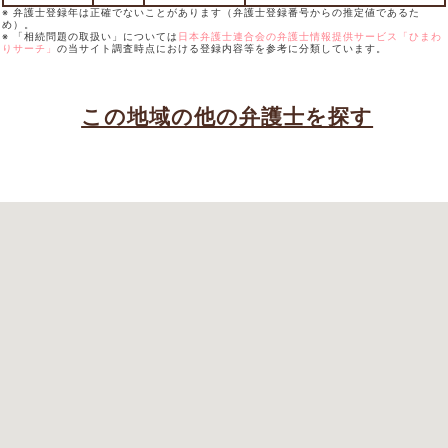
※ 弁護士登録年は正確でないことがあります（弁護士登録番号からの推定値であるた
め）。
※ 「相続問題の取扱い」については
日本弁護士連合会の弁護士情報提供サービス「ひまわ
りサーチ」
の当サイト調査時点における登録内容等を参考に分類しています。
この地域の他の弁護士を探す