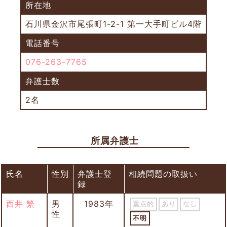
所在地
石川県金沢市尾張町1-2-1 第一大手町ビル4階
電話番号
076-263-7765
弁護士数
2名
所属弁護士
氏名
性別
弁護士登
相続問題の取扱い
録
西井 繁
男
1983年
重点的
あり
なし
性
不明