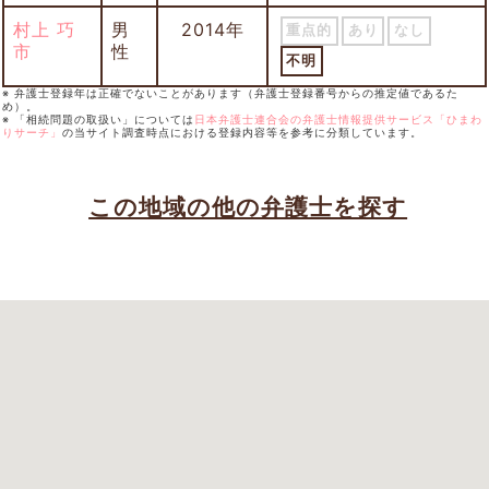
村上 巧
男
2014年
重点的
あり
なし
市
性
不明
※ 弁護士登録年は正確でないことがあります（弁護士登録番号からの推定値であるた
め）。
※ 「相続問題の取扱い」については
日本弁護士連合会の弁護士情報提供サービス「ひまわ
りサーチ」
の当サイト調査時点における登録内容等を参考に分類しています。
この地域の他の弁護士を探す