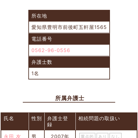
所在地
愛知県豊明市前後町五軒屋1565
電話番号
0562-96-0556
弁護士数
1名
所属弁護士
氏名
性別
弁護士登
相続問題の取扱い
録
永田 友
男
2007年
重点的
あり
なし