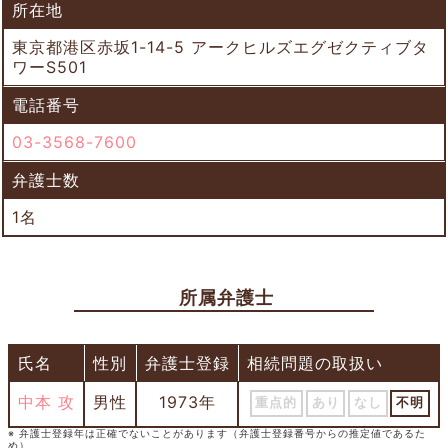
所在地
東京都港区赤坂1-14-5 アークヒルズエグゼクティブタ
ワーS501
電話番号
03-3568-7600
弁護士数
1名
所属弁護士
氏名
性別
弁護士登録
相続問題の取扱い
中本 攻
男性
1973年
重点的
あり
なし
不明
※ 弁護士登録年は正確でないことがあります（弁護士登録番号からの推定値であるた
め）。