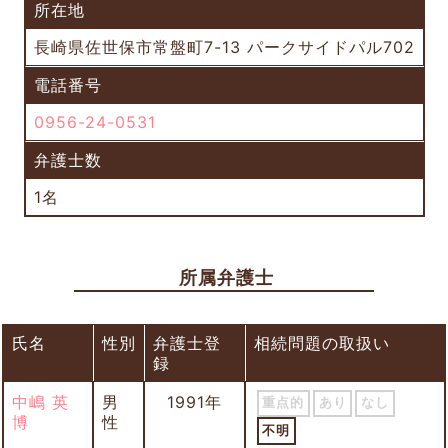
所在地
長崎県佐世保市常盤町7-13 パークサイドパル702
電話番号
0956-24-0531
弁護士数
1名
所属弁護士
氏名
性別
弁護士登
相続問題の取扱い
録
中嶋 英
男
1991年
重点的
あり
なし
博
性
不明