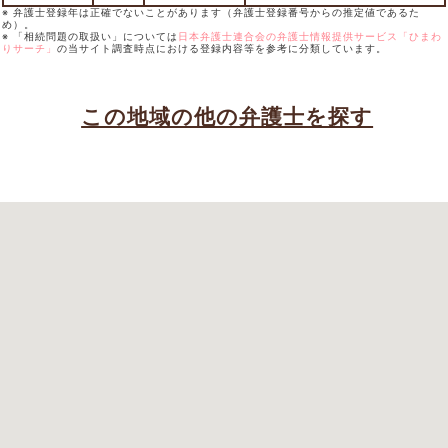
※ 弁護士登録年は正確でないことがあります（弁護士登録番号からの推定値であるた
め）。
※ 「相続問題の取扱い」については
日本弁護士連合会の弁護士情報提供サービス「ひまわ
りサーチ」
の当サイト調査時点における登録内容等を参考に分類しています。
この地域の他の弁護士を探す