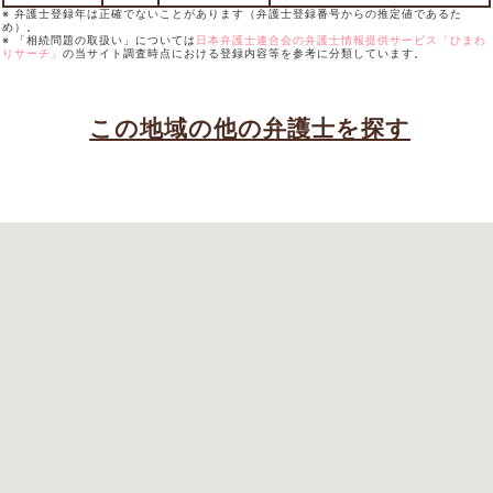
※ 弁護士登録年は正確でないことがあります（弁護士登録番号からの推定値であるた
め）。
※ 「相続問題の取扱い」については
日本弁護士連合会の弁護士情報提供サービス「ひまわ
りサーチ」
の当サイト調査時点における登録内容等を参考に分類しています。
この地域の他の弁護士を探す