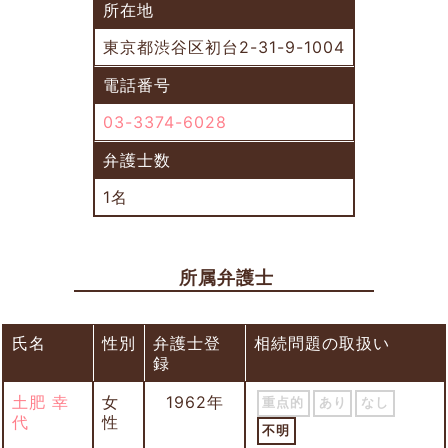
所在地
東京都渋谷区初台2-31-9-1004
電話番号
03-3374-6028
弁護士数
1名
所属弁護士
氏名
性別
弁護士登
相続問題の取扱い
録
土肥 幸
女
1962年
重点的
あり
なし
代
性
不明