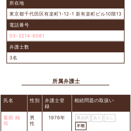
所在地
東京都千代田区有楽町1-12-1 新有楽町ビル10階13
電話番号
03-3214-6081
弁護士数
3名
所属弁護士
氏名
性別
弁護士登
相続問題の取扱い
録
富田 純
男
1976年
重点的
あり
なし
司
性
不明