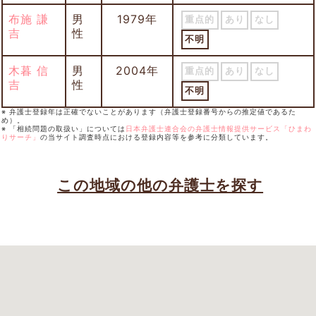
布施 謙
男
1979年
重点的
あり
なし
吉
性
不明
木暮 信
男
2004年
重点的
あり
なし
吉
性
不明
※ 弁護士登録年は正確でないことがあります（弁護士登録番号からの推定値であるた
め）。
※ 「相続問題の取扱い」については
日本弁護士連合会の弁護士情報提供サービス「ひまわ
りサーチ」
の当サイト調査時点における登録内容等を参考に分類しています。
この地域の他の弁護士を探す