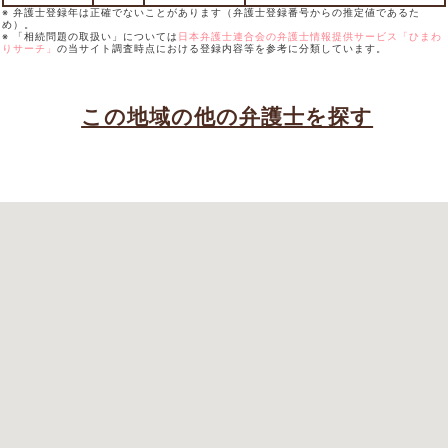
※ 弁護士登録年は正確でないことがあります（弁護士登録番号からの推定値であるた
め）。
※ 「相続問題の取扱い」については
日本弁護士連合会の弁護士情報提供サービス「ひまわ
りサーチ」
の当サイト調査時点における登録内容等を参考に分類しています。
この地域の他の弁護士を探す