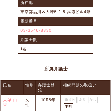
所在地
東京都品川区大崎5-1-5 高徳ビル4階
電話番号
03-3546-8830
弁護士数
1名
所属弁護士
氏名
性別
弁護士登
相続問題の取扱い
録
大塚 由
女
1995年
重点的
あり
なし
香
性
不明