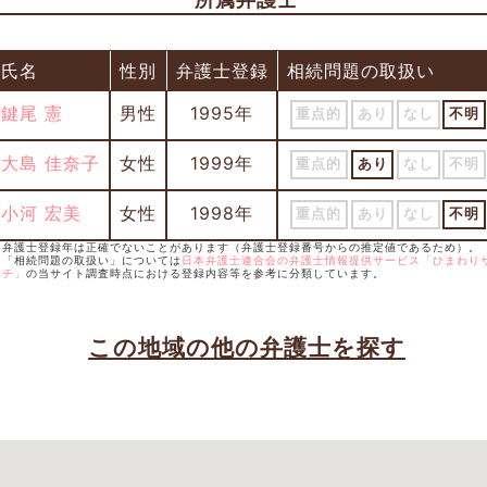
氏名
性別
弁護士登録
相続問題の取扱い
鍵尾 憲
男性
1995年
重点的
あり
なし
不明
大島 佳奈子
女性
1999年
重点的
あり
なし
不明
小河 宏美
女性
1998年
重点的
あり
なし
不明
※ 弁護士登録年は正確でないことがあります（弁護士登録番号からの推定値であるため）。
※ 「相続問題の取扱い」については
日本弁護士連合会の弁護士情報提供サービス「ひまわり
ーチ」
の当サイト調査時点における登録内容等を参考に分類しています。
この地域の他の弁護士を探す