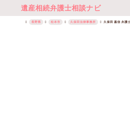
遺産相続弁護士相談ナビ
長野県
松本市
久保田法律事務所
久保田 嘉信 弁護