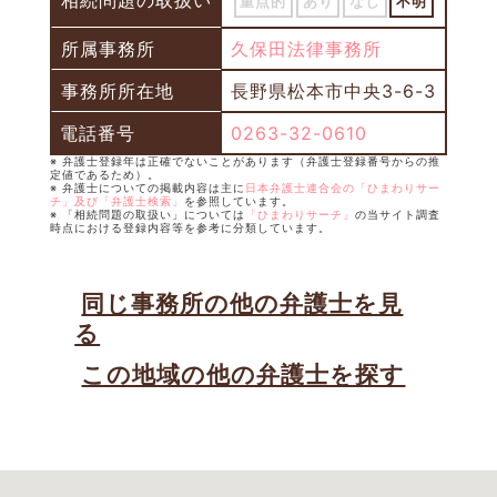
相続問題の取扱い
重点的
あり
なし
不明
所属事務所
久保田法律事務所
事務所所在地
長野県松本市中央3-6-3
電話番号
0263-32-0610
※ 弁護士登録年は正確でないことがあります（弁護士登録番号からの推
定値であるため）。
※ 弁護士についての掲載内容は主に
日本弁護士連合会の「ひまわりサー
チ」及び「弁護士検索」
を参照しています。
※ 「相続問題の取扱い」については
「ひまわりサーチ」
の当サイト調査
時点における登録内容等を参考に分類しています。
同じ事務所の他の弁護士を見
る
この地域の他の弁護士を探す