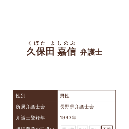
くぼた よしのぶ
久保田 嘉信
弁護士
性別
男性
所属弁護士会
長野県弁護士会
弁護士登録年
1963年