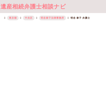
遺産相続弁護士相談ナビ
東京都
中央区
明念泰子法律事務所
明念 泰子 弁護士