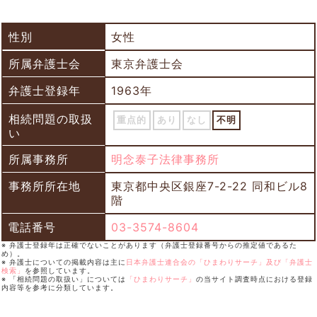
性別
女性
所属弁護士会
東京弁護士会
弁護士登録年
1963年
相続問題の取扱
重点的
あり
なし
不明
い
所属事務所
明念泰子法律事務所
事務所所在地
東京都中央区銀座7-2-22 同和ビル8
階
電話番号
03-3574-8604
※ 弁護士登録年は正確でないことがあります（弁護士登録番号からの推定値であるた
め）。
※ 弁護士についての掲載内容は主に
日本弁護士連合会の「ひまわりサーチ」及び「弁護士
検索」
を参照しています。
※ 「相続問題の取扱い」については
「ひまわりサーチ」
の当サイト調査時点における登録
内容等を参考に分類しています。