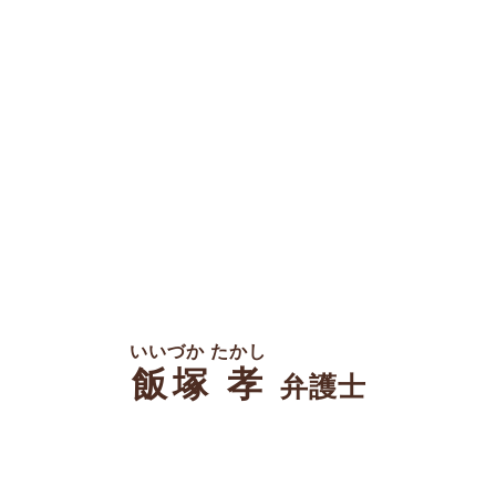
いいづか たかし
飯塚 孝
弁護士