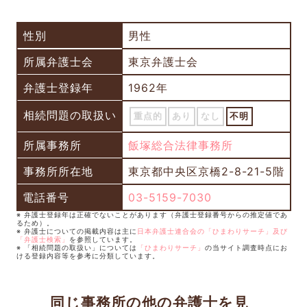
性別
男性
所属弁護士会
東京弁護士会
弁護士登録年
1962年
相続問題の取扱い
重点的
あり
なし
不明
所属事務所
飯塚総合法律事務所
事務所所在地
東京都中央区京橋2-8-21-5階
電話番号
03-5159-7030
※ 弁護士登録年は正確でないことがあります（弁護士登録番号からの推定値であ
るため）。
※ 弁護士についての掲載内容は主に
日本弁護士連合会の「ひまわりサーチ」及び
「弁護士検索」
を参照しています。
※ 「相続問題の取扱い」については
「ひまわりサーチ」
の当サイト調査時点にお
ける登録内容等を参考に分類しています。
同じ事務所の他の弁護士を見