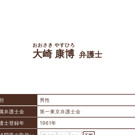
おおさき やすひろ
大崎 康博
弁護士
別
男性
属弁護士会
第一東京弁護士会
護士登録年
1961年