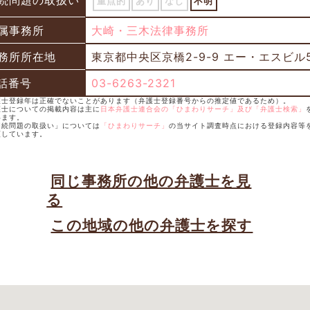
続問題の取扱い
重点的
あり
なし
不明
属事務所
大崎・三木法律事務所
務所所在地
東京都中央区京橋2-9-9 エー・エスビル
話番号
03-6263-2321
弁護士登録年は正確でないことがあります（弁護士登録番号からの推定値であるため）。
護士についての掲載内容は主に
日本弁護士連合会の「ひまわりサーチ」及び「弁護士検索」
います。
相続問題の取扱い」については
「ひまわりサーチ」
の当サイト調査時点における登録内容等
類しています。
同じ事務所の他の弁護士を見
る
この地域の他の弁護士を探す