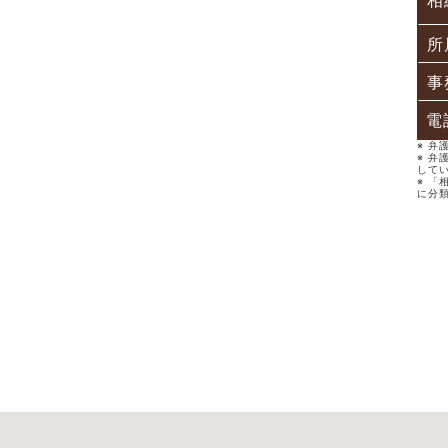
相
所
事
電
※ 
※ 弁
して
※ 「
に分