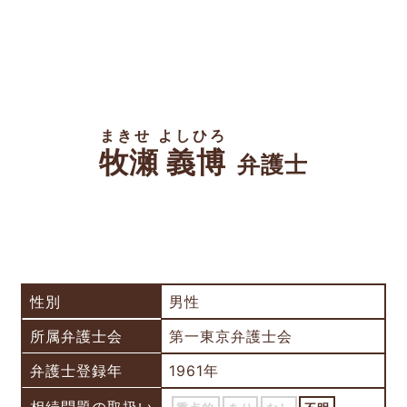
まきせ よしひろ
牧瀬 義博
弁護士
性別
男性
所属弁護士会
第一東京弁護士会
弁護士登録年
1961年