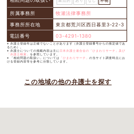
相続問題の取扱い
重点的
あり
なし
不明
所属事務所
牧瀬法律事務所
事務所所在地
東京都荒川区西日暮里3-22-3
電話番号
03-4291-1380
※ 弁護士登録年は正確でないことがあります（弁護士登録番号からの推定値であ
るため）。
※ 弁護士についての掲載内容は主に
日本弁護士連合会の「ひまわりサーチ」及び
「弁護士検索」
を参照しています。
※ 「相続問題の取扱い」については
「ひまわりサーチ」
の当サイト調査時点にお
ける登録内容等を参考に分類しています。
この地域の他の弁護士を探す