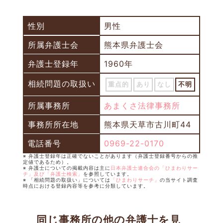
性別
男性
所属弁護士会
熊本県弁護士会
弁護士登録年
1960年
相続問題の取扱い
重点的
あり
なし
不明
所属事務所
あまくさ法律事務所
事務所所在地
熊本県天草市古川町44
電話番号
0969-22-0170
※ 弁護士登録年は正確でないことがあります（弁護士登録番号からの推
定値であるため）。
※ 弁護士についての掲載内容は主に
日本弁護士連合会の「ひまわりサー
チ」及び「弁護士検索」
を参照しています。
※ 「相続問題の取扱い」については
「ひまわりサーチ」
の当サイト調査
時点における登録内容等を参考に分類しています。
同じ事務所の他の弁護士を見