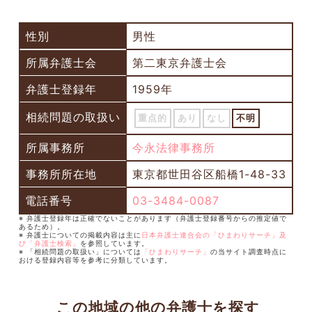
性別
男性
所属弁護士会
第二東京弁護士会
弁護士登録年
1959年
相続問題の取扱い
重点的
あり
なし
不明
所属事務所
今永法律事務所
事務所所在地
東京都世田谷区船橋1-48-33
電話番号
03-3484-0087
※ 弁護士登録年は正確でないことがあります（弁護士登録番号からの推定値で
あるため）。
※ 弁護士についての掲載内容は主に
日本弁護士連合会の「ひまわりサーチ」及
び「弁護士検索」
を参照しています。
※ 「相続問題の取扱い」については
「ひまわりサーチ」
の当サイト調査時点に
おける登録内容等を参考に分類しています。
この地域の他の弁護士を探す