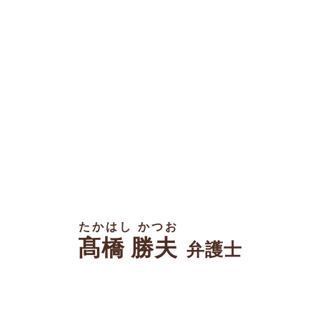
たかはし かつお
髙橋 勝夫
弁護士