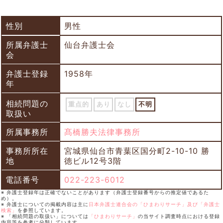
性別
男性
所属弁護士
仙台弁護士会
会
弁護士登録
1958年
年
相続問題の
重点的
あり
なし
不明
取扱い
所属事務所
髙橋勝夫法律事務所
事務所所在
宮城県仙台市青葉区国分町2-10-10 勝
地
徳ビル12号3階
電話番号
022-223-6012
※ 弁護士登録年は正確でないことがあります（弁護士登録番号からの推定値であるた
め）。
※ 弁護士についての掲載内容は主に
日本弁護士連合会の「ひまわりサーチ」及び「弁護士
検索」
を参照しています。
※ 「相続問題の取扱い」については
「ひまわりサーチ」
の当サイト調査時点における登録
内容等を参考に分類しています。