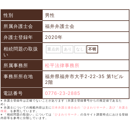
性別
男性
所属弁護士会
福井弁護士会
弁護士登録年
2020年
相続問題の取扱
重点的
あり
なし
不明
い
所属事務所
松平法律事務所
事務所所在地
福井県福井市大手2-22-35 第1ビル
2階
電話番号
0776-23-2885
※ 弁護士登録年は正確でないことがあります（弁護士登録番号からの推定値であるた
め）。
※ 弁護士についての掲載内容は主に
日本弁護士連合会の「ひまわりサーチ」及び「弁護士
検索」
を参照しています。
※ 「相続問題の取扱い」については
「ひまわりサーチ」
の当サイト調査時点における登録
内容等を参考に分類しています。