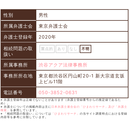
性別
男性
所属弁護士会
東京弁護士会
弁護士登録年
2020年
相続問題の取
重点的
あり
なし
不明
扱い
所属事務所
渋谷アクア法律事務所
事務所所在地
東京都渋谷区円山町20-1 新大宗道玄坂
上ビル11階
電話番号
050-3852-0631
※ 弁護士登録年は正確でないことがあります（弁護士登録番号からの推定値であるた
め）。
※ 弁護士についての掲載内容は主に
日本弁護士連合会の「ひまわりサーチ」及び「弁護士
検索」
を参照しています。
※ 「相続問題の取扱い」については
「ひまわりサーチ」
の当サイト調査時点における登録
内容等を参考に分類しています。