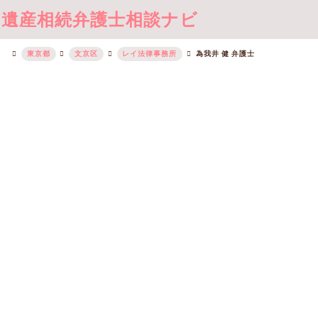
遺産相続弁護士相談ナビ
東京都
文京区
レイ法律事務所
為我井 健 弁護士