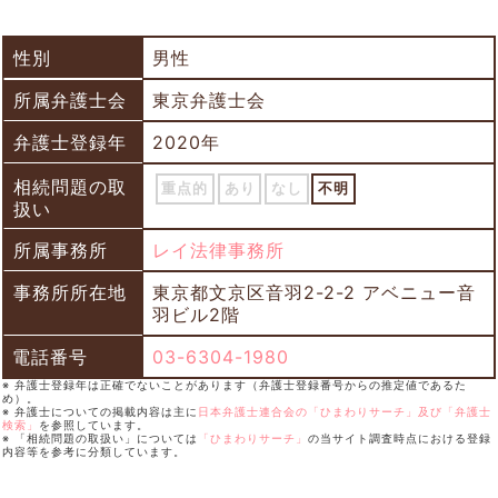
性別
男性
所属弁護士会
東京弁護士会
弁護士登録年
2020年
相続問題の取
重点的
あり
なし
不明
扱い
所属事務所
レイ法律事務所
事務所所在地
東京都文京区音羽2-2-2 アベニュー音
羽ビル2階
電話番号
03-6304-1980
※ 弁護士登録年は正確でないことがあります（弁護士登録番号からの推定値であるた
め）。
※ 弁護士についての掲載内容は主に
日本弁護士連合会の「ひまわりサーチ」及び「弁護士
検索」
を参照しています。
※ 「相続問題の取扱い」については
「ひまわりサーチ」
の当サイト調査時点における登録
内容等を参考に分類しています。