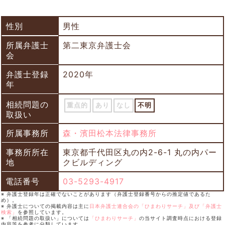
性別
男性
所属弁護士
第二東京弁護士会
会
弁護士登録
2020年
年
相続問題の
重点的
あり
なし
不明
取扱い
所属事務所
森・濱田松本法律事務所
事務所所在
東京都千代田区丸の内2-6-1 丸の内パー
地
クビルディング
電話番号
03-5293-4917
※ 弁護士登録年は正確でないことがあります（弁護士登録番号からの推定値であるた
め）。
※ 弁護士についての掲載内容は主に
日本弁護士連合会の「ひまわりサーチ」及び「弁護士
検索」
を参照しています。
※ 「相続問題の取扱い」については
「ひまわりサーチ」
の当サイト調査時点における登録
内容等を参考に分類しています。