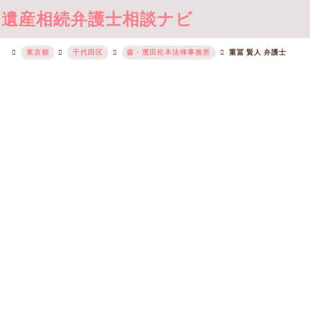
遺産相続弁護士相談ナビ
東京都
千代田区
森・濱田松本法律事務所
重冨 賢人 弁護士