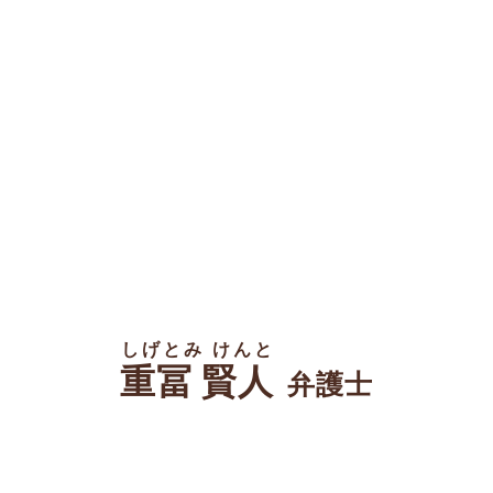
しげとみ けんと
重冨 賢人
弁護士