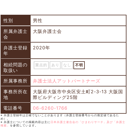
性別
男性
所属弁護士
大阪弁護士会
会
弁護士登録
2020年
年
相続問題の
重点的
あり
なし
不明
取扱い
所属事務所
弁護士法人アットパートナーズ
事務所所在
大阪府大阪市中央区安土町2-3-13 大阪国
地
際ビルディング25階
電話番号
06-6260-1766
※ 弁護士登録年は正確でないことがあります（弁護士登録番号からの推定値であるた
め）。
※ 弁護士についての掲載内容は主に
日本弁護士連合会の「ひまわりサーチ」及び「弁護士
検索」
を参照しています。