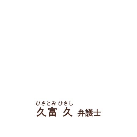
ひさとみ ひさし
久富 久
弁護士