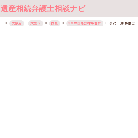
遺産相続弁護士相談ナビ
大阪府
大阪市
西区
S＆W国際法律事務所
長沢 一輝 弁護士