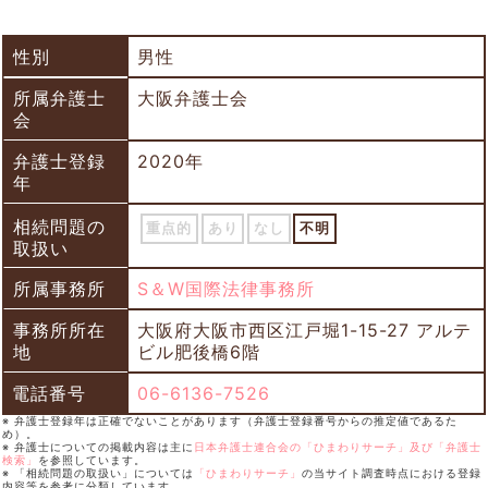
性別
男性
所属弁護士
大阪弁護士会
会
弁護士登録
2020年
年
相続問題の
重点的
あり
なし
不明
取扱い
所属事務所
S＆W国際法律事務所
事務所所在
大阪府大阪市西区江戸堀1-15-27 アルテ
地
ビル肥後橋6階
電話番号
06-6136-7526
※ 弁護士登録年は正確でないことがあります（弁護士登録番号からの推定値であるた
め）。
※ 弁護士についての掲載内容は主に
日本弁護士連合会の「ひまわりサーチ」及び「弁護士
検索」
を参照しています。
※ 「相続問題の取扱い」については
「ひまわりサーチ」
の当サイト調査時点における登録
内容等を参考に分類しています。