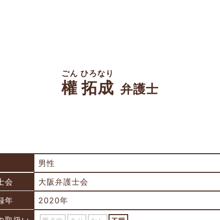
ごん ひろなり
權 拓成
弁護士
男性
士会
大阪弁護士会
録年
2020年