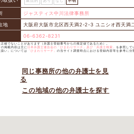
の取扱い
重点的
あり
なし
不明
所
ジャスティス中川法律事務所
在地
大阪府大阪市北区西天満2-2-3 ユニシオ西天満
06-6362-8231
年は正確でないことがあります（弁護士登録番号からの推定値であるため）。
ての掲載内容は主に
日本弁護士連合会の「ひまわりサーチ」及び「弁護士検索」
を参照して
取扱い」については
「ひまわりサーチ」
の当サイト調査時点における登録内容等を参考に分
同じ事務所の他の弁護士を見
る
この地域の他の弁護士を探す