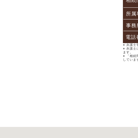
相続
所属
事務
電話
※ 弁護
※ 弁護
ます。
※ 「相
していま