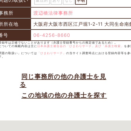
問題の取扱い
重点的
あり
なし
不明
事務所
渡辺橋法律事務所
所所在地
大阪府大阪市西区江戸堀1-2-11 大同生命南
番号
06-4256-8660
士登録年は正確でないことがあります（弁護士登録番号からの推定値であるため）。
士についての掲載内容は主に
日本弁護士連合会の「ひまわりサーチ」及び「弁護士検索」
を参
続問題の取扱い」については
「ひまわりサーチ」
の当サイト調査時点における登録内容等を参
す。
同じ事務所の他の弁護士を見
る
この地域の他の弁護士を探す