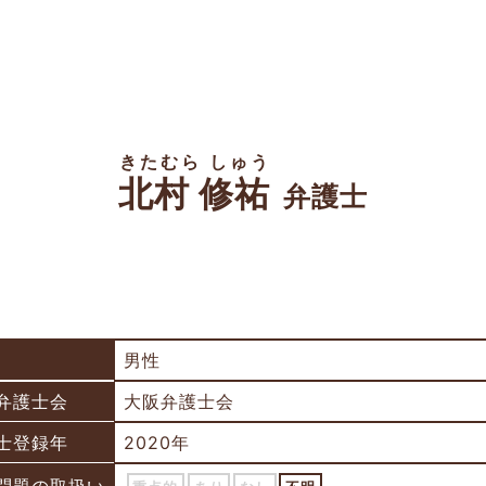
きたむら しゅう
北村 修祐
弁護士
男性
弁護士会
大阪弁護士会
士登録年
2020年