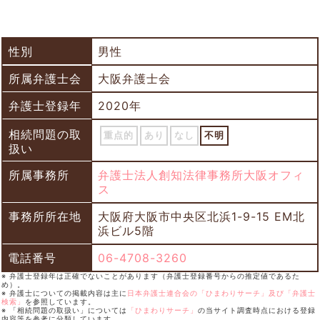
性別
男性
所属弁護士会
大阪弁護士会
弁護士登録年
2020年
相続問題の取
重点的
あり
なし
不明
扱い
所属事務所
弁護士法人創知法律事務所大阪オフィ
ス
事務所所在地
大阪府大阪市中央区北浜1-9-15 EM北
浜ビル5階
電話番号
06-4708-3260
※ 弁護士登録年は正確でないことがあります（弁護士登録番号からの推定値であるた
め）。
※ 弁護士についての掲載内容は主に
日本弁護士連合会の「ひまわりサーチ」及び「弁護士
検索」
を参照しています。
※ 「相続問題の取扱い」については
「ひまわりサーチ」
の当サイト調査時点における登録
内容等を参考に分類しています。