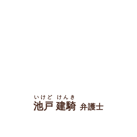
いけど けんき
池戸 建騎
弁護士