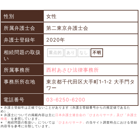
性別
女性
所属弁護士会
第二東京弁護士会
弁護士登録年
2020年
相続問題の取扱
重点的
あり
なし
不明
い
所属事務所
西村あさひ法律事務所
事務所所在地
東京都千代田区大手町1-1-2 大手門タ
ワー
電話番号
03-6250-6200
※ 弁護士登録年は正確でないことがあります（弁護士登録番号からの推定値であるた
め）。
※ 弁護士についての掲載内容は主に
日本弁護士連合会の「ひまわりサーチ」及び「弁護士
検索」
を参照しています。
※ 「相続問題の取扱い」については
「ひまわりサーチ」
の当サイト調査時点における登録
内容等を参考に分類しています。