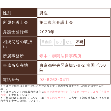
性別
男性
所属弁護士会
第二東京弁護士会
弁護士登録年
2020年
相続問題の取扱
重点的
あり
なし
不明
い
所属事務所
寺本・柳岡法律事務所
事務所所在地
東京都中央区京橋3-9-2 宝国ビル6
階
電話番号
03-6263-0411
※ 弁護士登録年は正確でないことがあります（弁護士登録番号からの推定値であるた
め）。
※ 弁護士についての掲載内容は主に
日本弁護士連合会の「ひまわりサーチ」及び「弁護士
検索」
を参照しています。
※ 「相続問題の取扱い」については
「ひまわりサーチ」
の当サイト調査時点における登録
内容等を参考に分類しています。