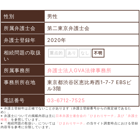
性別
男性
所属弁護士会
第二東京弁護士会
弁護士登録年
2020年
相続問題の取扱
重点的
あり
なし
不明
い
所属事務所
弁護士法人GVA法律事務所
事務所所在地
東京都渋谷区恵比寿西1-7-7 EBSビ
ル3階
電話番号
03-6712-7525
※ 弁護士登録年は正確でないことがあります（弁護士登録番号からの推定値であるた
め）。
※ 弁護士についての掲載内容は主に
日本弁護士連合会の「ひまわりサーチ」及び「弁護士
検索」
を参照しています。
※ 「相続問題の取扱い」については
「ひまわりサーチ」
の当サイト調査時点における登録
内容等を参考に分類しています。