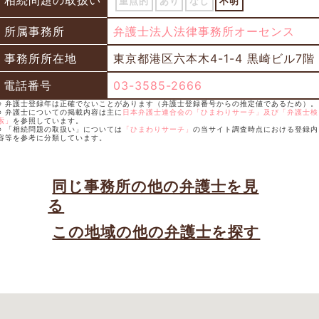
相続問題の取扱い
重点的
あり
なし
不明
所属事務所
弁護士法人法律事務所オーセンス
事務所所在地
東京都港区六本木4-1-4 黒崎ビル7階
電話番号
03-3585-2666
※ 弁護士登録年は正確でないことがあります（弁護士登録番号からの推定値であるため）。
※ 弁護士についての掲載内容は主に
日本弁護士連合会の「ひまわりサーチ」及び「弁護士検
索」
を参照しています。
※ 「相続問題の取扱い」については
「ひまわりサーチ」
の当サイト調査時点における登録内
容等を参考に分類しています。
同じ事務所の他の弁護士を見
る
この地域の他の弁護士を探す