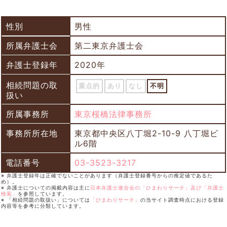
性別
男性
所属弁護士会
第二東京弁護士会
弁護士登録年
2020年
相続問題の取
重点的
あり
なし
不明
扱い
所属事務所
東京桜橋法律事務所
事務所所在地
東京都中央区八丁堀2-10-9 八丁堀ビ
ル6階
電話番号
03-3523-3217
※ 弁護士登録年は正確でないことがあります（弁護士登録番号からの推定値であるた
め）。
※ 弁護士についての掲載内容は主に
日本弁護士連合会の「ひまわりサーチ」及び「弁護士
検索」
を参照しています。
※ 「相続問題の取扱い」については
「ひまわりサーチ」
の当サイト調査時点における登録
内容等を参考に分類しています。