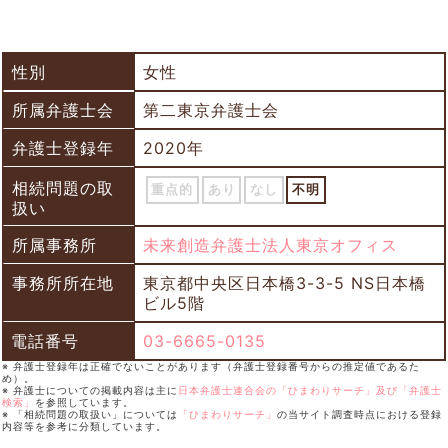
性別
女性
所属弁護士会
第二東京弁護士会
弁護士登録年
2020年
相続問題の取
重点的
あり
なし
不明
扱い
所属事務所
未来創造弁護士法人東京オフィス
事務所所在地
東京都中央区日本橋3-3-5 NS日本橋
ビル5階
電話番号
03-6665-0135
※ 弁護士登録年は正確でないことがあります（弁護士登録番号からの推定値であるた
め）。
※ 弁護士についての掲載内容は主に
日本弁護士連合会の「ひまわりサーチ」及び「弁護士
検索」
を参照しています。
※ 「相続問題の取扱い」については
「ひまわりサーチ」
の当サイト調査時点における登録
内容等を参考に分類しています。