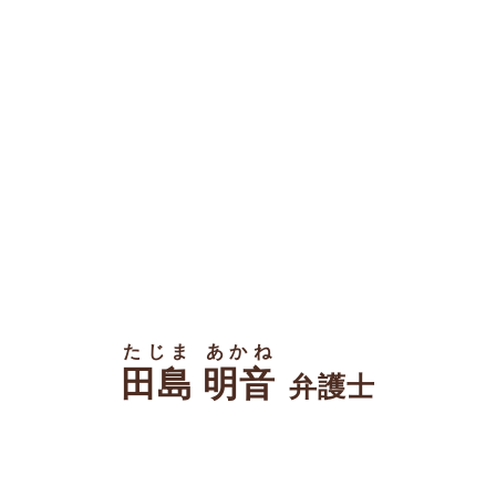
たじま あかね
田島 明音
弁護士