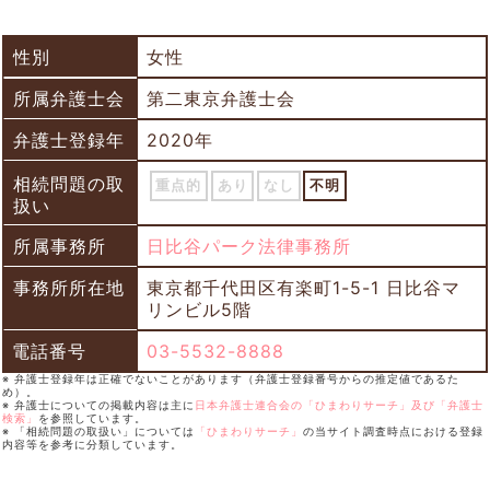
性別
女性
所属弁護士会
第二東京弁護士会
弁護士登録年
2020年
相続問題の取
重点的
あり
なし
不明
扱い
所属事務所
日比谷パーク法律事務所
事務所所在地
東京都千代田区有楽町1-5-1 日比谷マ
リンビル5階
電話番号
03-5532-8888
※ 弁護士登録年は正確でないことがあります（弁護士登録番号からの推定値であるた
め）。
※ 弁護士についての掲載内容は主に
日本弁護士連合会の「ひまわりサーチ」及び「弁護士
検索」
を参照しています。
※ 「相続問題の取扱い」については
「ひまわりサーチ」
の当サイト調査時点における登録
内容等を参考に分類しています。