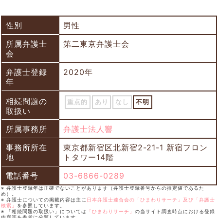
性別
男性
所属弁護士
第二東京弁護士会
会
弁護士登録
2020年
年
相続問題の
重点的
あり
なし
不明
取扱い
所属事務所
弁護士法人響
事務所所在
東京都新宿区北新宿2-21-1 新宿フロン
地
トタワー14階
電話番号
03-6866-0289
※ 弁護士登録年は正確でないことがあります（弁護士登録番号からの推定値であるた
め）。
※ 弁護士についての掲載内容は主に
日本弁護士連合会の「ひまわりサーチ」及び「弁護士
検索」
を参照しています。
※ 「相続問題の取扱い」については
「ひまわりサーチ」
の当サイト調査時点における登録
内容等を参考に分類しています。