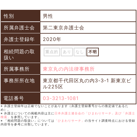
性別
男性
所属弁護士会
第二東京弁護士会
弁護士登録年
2020年
相続問題の取
重点的
あり
なし
不明
扱い
所属事務所
東京丸の内法律事務所
事務所所在地
東京都千代田区丸の内3-3-1 新東京ビ
ル225区
電話番号
03-3213-1081
※ 弁護士登録年は正確でないことがあります（弁護士登録番号からの推定値であるた
め）。
※ 弁護士についての掲載内容は主に
日本弁護士連合会の「ひまわりサーチ」及び「弁護士
検索」
を参照しています。
※ 「相続問題の取扱い」については
「ひまわりサーチ」
の当サイト調査時点における登録
内容等を参考に分類しています。