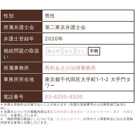
性別
男性
所属弁護士会
第二東京弁護士会
弁護士登録年
2020年
相続問題の取扱
重点的
あり
なし
不明
い
所属事務所
西村あさひ法律事務所
事務所所在地
東京都千代田区大手町1-1-2 大手門タ
ワー
電話番号
03-6250-6200
※ 弁護士登録年は正確でないことがあります（弁護士登録番号からの推定値であるた
め）。
※ 弁護士についての掲載内容は主に
日本弁護士連合会の「ひまわりサーチ」及び「弁護士
検索」
を参照しています。
※ 「相続問題の取扱い」については
「ひまわりサーチ」
の当サイト調査時点における登録
内容等を参考に分類しています。