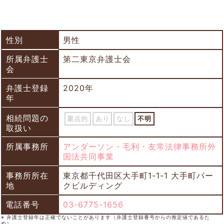
性別
男性
所属弁護士
第二東京弁護士会
会
弁護士登録
2020年
年
相続問題の
重点的
あり
なし
不明
取扱い
所属事務所
アンダーソン・毛利・友常法律事務所外
国法共同事業
事務所所在
東京都千代田区大手町1-1-1 大手町パー
地
クビルディング
電話番号
03-6775-1656
※ 弁護士登録年は正確でないことがあります（弁護士登録番号からの推定値であるた
め）。