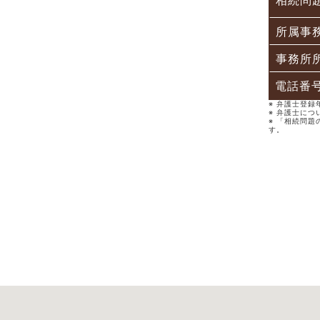
相続問
所属事
事務所
電話番
※ 弁護士登
※ 弁護士につ
※ 「相続問題
す。