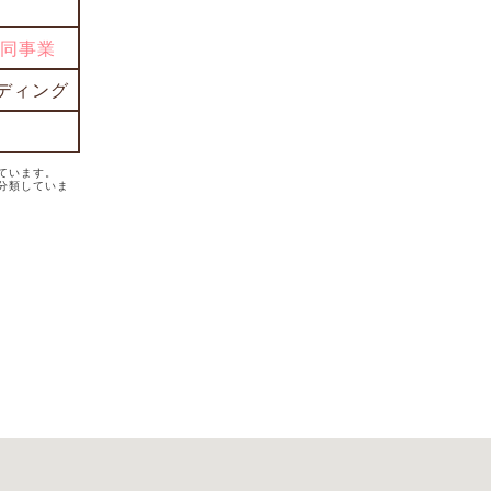
同事業
ルディング
ています。
分類していま