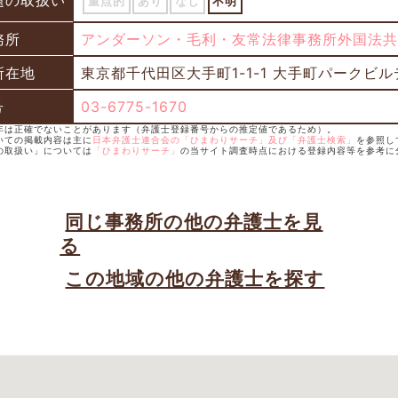
題の取扱い
重点的
あり
なし
不明
務所
アンダーソン・毛利・友常法律事務所外国法共
所在地
東京都千代田区大手町1-1-1 大手町パークビ
号
03-6775-1670
録年は正確でないことがあります（弁護士登録番号からの推定値であるため）。
いての掲載内容は主に
日本弁護士連合会の「ひまわりサーチ」及び「弁護士検索」
を参照し
の取扱い」については
「ひまわりサーチ」
の当サイト調査時点における登録内容等を参考に
同じ事務所の他の弁護士を見
る
この地域の他の弁護士を探す