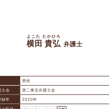
よこた たかひろ
横田 貴弘
弁護士
男性
護士会
第二東京弁護士会
登録年
2020年