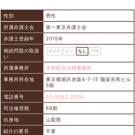
性別
男性
所属弁護士会
第一東京弁護士会
弁護士登録年
2015年
相続問題の取扱
重点的
あり
なし
不明
い
所属事務所
光和総合法律事務所
事務所所在地
東京都港区赤坂4-7-15 陽栄光和ビル
5階
電話番号
03-5562-2524
司法修習期
69期
出身地
山梨県
紹介の要否
不要