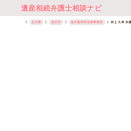
遺産相続弁護士相談ナビ
石川県
金沢市
金沢新神田法律事務所
村上 久幸 弁