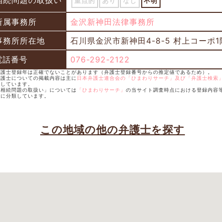
相続問題の取扱い
重点的
あり
なし
不明
所属事務所
金沢新神田法律事務所
事務所所在地
石川県金沢市新神田4-8-5 村上コーポ1
電話番号
076-292-2122
弁護士登録年は正確でないことがあります（弁護士登録番号からの推定値であるため）。
弁護士についての掲載内容は主に
日本弁護士連合会の「ひまわりサーチ」及び「弁護士検索
照しています。
「相続問題の取扱い」については
「ひまわりサーチ」
の当サイト調査時点における登録内容
考に分類しています。
この地域の他の弁護士を探す