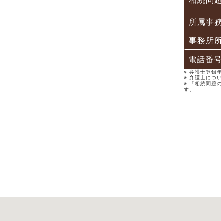
相続問
所属事
事務所
電話番
※ 弁護士登
※ 弁護士につ
※ 「相続問題
す。