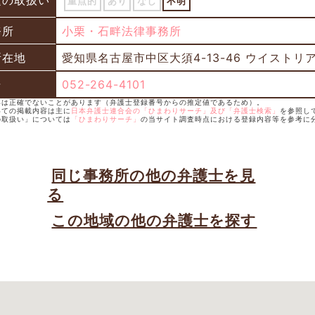
題の取扱い
重点的
あり
なし
不明
務所
小栗・石畔法律事務所
所在地
愛知県名古屋市中区大須4-13-46 ウイストリ
号
052-264-4101
録年は正確でないことがあります（弁護士登録番号からの推定値であるため）。
いての掲載内容は主に
日本弁護士連合会の「ひまわりサーチ」及び「弁護士検索」
を参照し
の取扱い」については
「ひまわりサーチ」
の当サイト調査時点における登録内容等を参考に
同じ事務所の他の弁護士を見
る
この地域の他の弁護士を探す